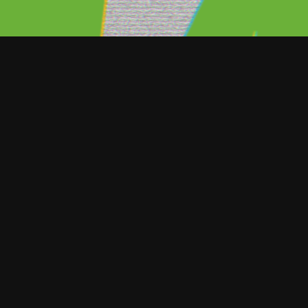
sto por el servicio de streaming en
á su precio por un impuesto digital.
 los nuevos precios de su servicio se
viembre 2021 que se aplicarán en dos de
taforma de streaming.
sola pantalla tendrá el mismo precio, sin
remium, sí tendrán un ligero aumento,