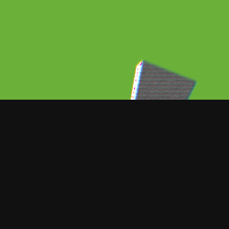
Paola Dalay y José Eduardo Derbe
través de sus redes sociales dond
puede ver la pierna de su bebé d
inmediata le empezaron a llover f
del medio del espectáculo.
“Bienvenida al mundo Tessa. 30-0