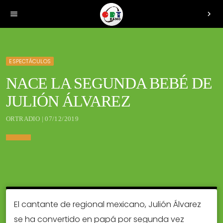
menu
chevron_right
ESPECTÁCULOS
NACE LA SEGUNDA BEBÉ DE
JULIÓN ÁLVAREZ
ORTRADIO | 07/12/2019
El cantante de regional mexicano, Julión Álvarez
se ha convertido en papá por segunda vez