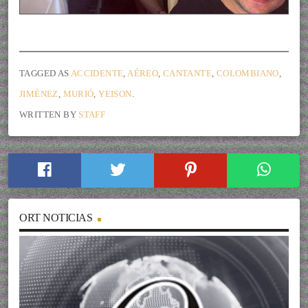
TAGGED AS
ACCIDENTE
,
AÉREO
,
CANTANTE
,
COLOMBIANO
,
JIMÉNEZ
,
MURIÓ
,
YEISON
.
WRITTEN BY
STAFF
ORT NOTICIAS