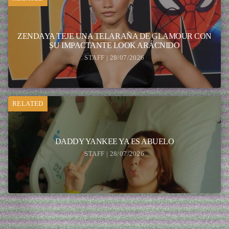
ZENDAYA TEJE UNA TELARAÑA DE GLAMOUR CON
SU IMPACTANTE LOOK ARÁCNIDO
STAFF | 28/07/2026
RELATED
DADDY YANKEE YA ES ABUELO
STAFF | 28/07/2026