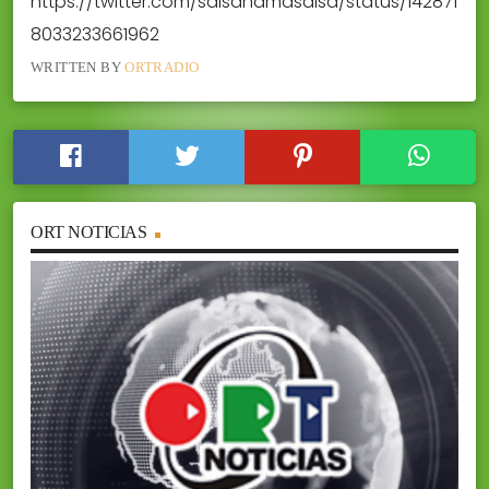
https://twitter.com/salsanamasalsa/status/142871
8033233661962
WRITTEN BY
ORTRADIO
ORT NOTICIAS