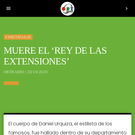
menu
chevron_right
ESPECTÁCULOS
MUERE EL ‘REY DE LAS
EXTENSIONES’
ORTRADIO | 20/10/2020
El cuerpo de Daniel Urquiza, el estilista de los
famosos, fue hallado dentro de su departamento