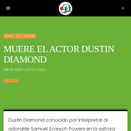
menu
chevron_right
CINE / TV / SERIES
MUERE EL ACTOR DUSTIN
DIAMOND
ORTRADIO | 07/02/2021
Dustin Diamond conocido por interpretar al
adorable Samuel Screech Powers en la exitosa