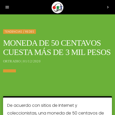
menu
chevron_right
TENDENCIAS / REDES
MONEDA DE 50 CENTAVOS
CUESTA MÁS DE 3 MIL PESOS
ORTRADIO | 01/12/2020
De acuerdo con sitios de Internet y
coleccionistas, una moneda de 50 centavos de