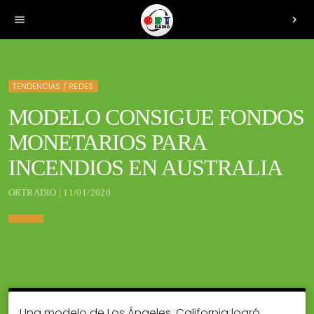
menu
chevron_right
TENDENCIAS / REDES
MODELO CONSIGUE FONDOS
MONETARIOS PARA
INCENDIOS EN AUSTRALIA
ORTRADIO | 11/01/2020
Una modelo de Los Ángeles, California logró