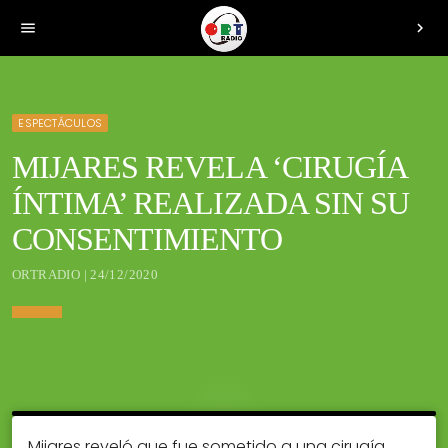
menu
chevron_right
ESPECTÁCULOS
MIJARES REVELA ‘CIRUGÍA
ÍNTIMA’ REALIZADA SIN SU
CONSENTIMIENTO
ORTRADIO | 24/12/2020
Mijares reveló que fue sometido a una cirugía