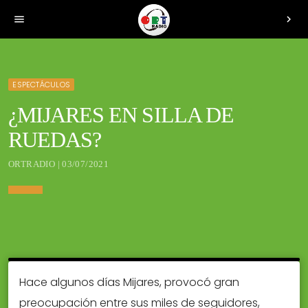
menu
chevron_right
ESPECTÁCULOS
¿MIJARES EN SILLA DE
RUEDAS?
ORTRADIO | 03/07/2021
Hace algunos días Mijares, provocó gran
preocupación entre sus miles de seguidores,