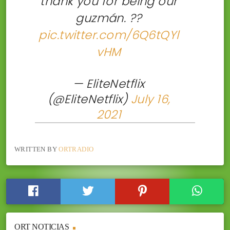
thank you for being our
guzmán. ??
pic.twitter.com/6Q6tQYl
vHM
— EliteNetflix
(@EliteNetflix)
July 16,
2021
WRITTEN BY
ORTRADIO
ORT NOTICIAS