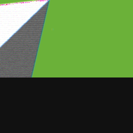
Michelle Salas, hija de Luis Miguel, 
que brindó al programa Encerrad
detalles por los que decidió dejar 
dinámica en la que no pudo nega