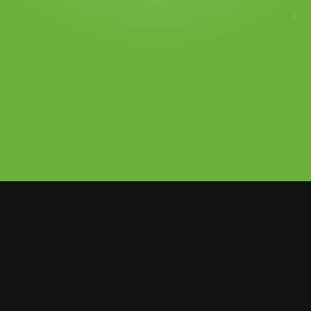
se sinceró durante la entrevista virtual
os Con Yimina, y además de contar los
de vivir en México, participó en una
r haberse besado con alguien de su