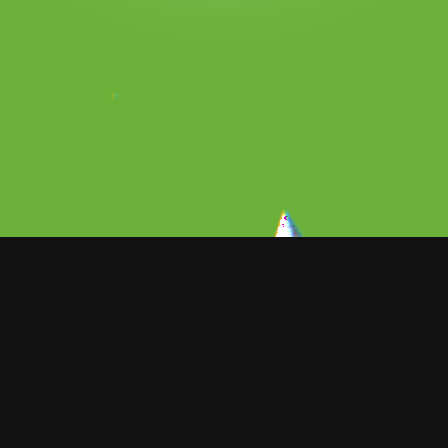
u separación de Robert Sandberg tras
mpartido por ambos, la pareja hizo
luso tomaron terapia. Pero aún con todos