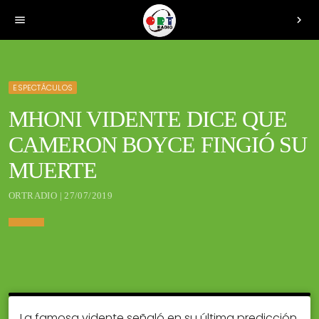
menu
chevron_right
ESPECTÁCULOS
MHONI VIDENTE DICE QUE
CAMERON BOYCE FINGIÓ SU
MUERTE
ORTRADIO | 27/07/2019
La famosa vidente señaló en su última predicción