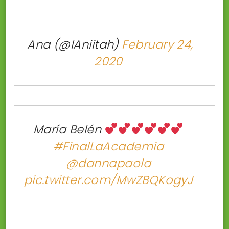
 Ana (@IAniitah)
February 24,
2020
María Belén
#FinalLaAcademia
@dannapaola
pic.twitter.com/MwZBQKogyJ