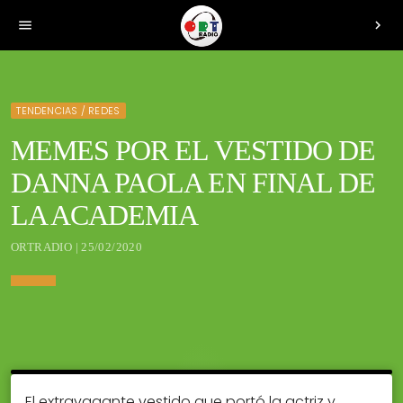
menu
chevron_right
TENDENCIAS / REDES
MEMES POR EL VESTIDO DE
DANNA PAOLA EN FINAL DE
LA ACADEMIA
ORTRADIO | 25/02/2020
El extravagante vestido que portó la actriz y