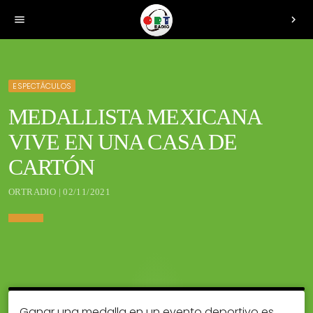
menu
chevron_right
ESPECTÁCULOS
MEDALLISTA MEXICANA
VIVE EN UNA CASA DE
CARTÓN
ORTRADIO | 02/11/2021
Ganar una medalla en un evento deportivo es