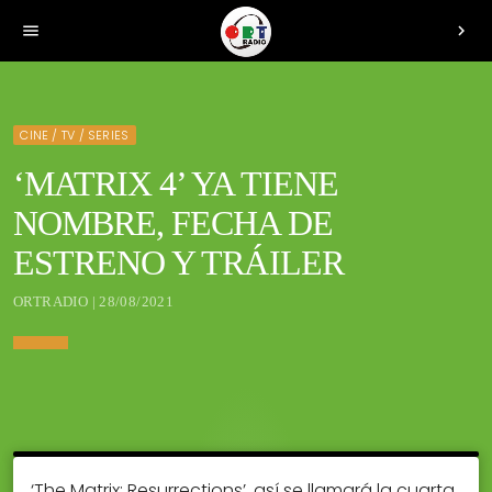
menu
chevron_right
CINE / TV / SERIES
‘MATRIX 4’ YA TIENE
NOMBRE, FECHA DE
ESTRENO Y TRÁILER
ORTRADIO | 28/08/2021
‘The Matrix: Resurrections’, así se llamará la cuarta