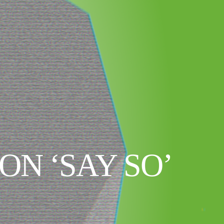
N ‘SAY SO’