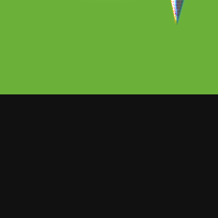
 sencillo Say So.
importante para mí decir algo con mi
 profundo está oculto dentro de lo que
y alegre. En “Say So”, estaba
pos de problemas, a menudo tratamos