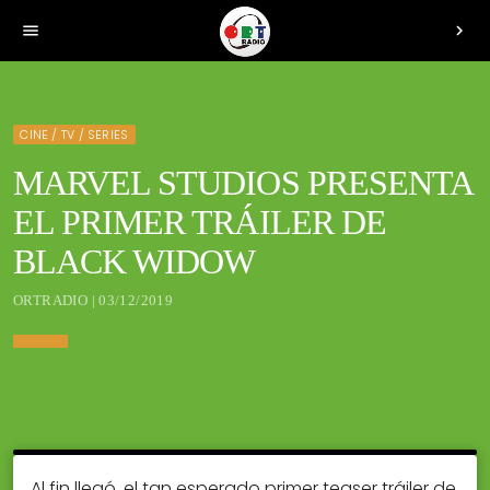
menu
chevron_right
CINE / TV / SERIES
MARVEL STUDIOS PRESENTA
EL PRIMER TRÁILER DE
BLACK WIDOW
ORTRADIO | 03/12/2019
Al fin llegó, el tan esperado primer teaser tráiler de