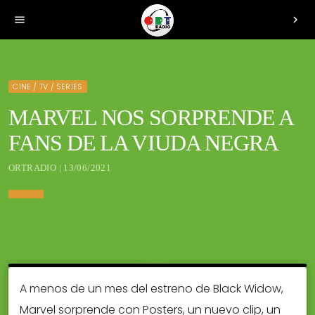
menu
chevron_right
CINE / TV / SERIES
MARVEL NOS SORPRENDE A
FANS DE LA VIUDA NEGRA
ORTRADIO | 13/06/2021
A menos de un mes del estreno de Black Widow,
Marvel sorprende con Posters, un nuevo clip, un