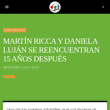
menu
chevron_right
ESPECTÁCULOS
MARTÍN RICCA Y DANIELA
LUJÁN SE REENCUENTRAN
15 AÑOS DESPUÉS
ORTRADIO | 12/07/2019
Una de las parejas infantiles que cautivaron al