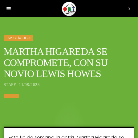
menu
chevron_right
ESPECTÁCULOS
MARTHA HIGAREDA SE
COMPROMETE, CON SU
NOVIO LEWIS HOWES
STAFF | 11/09/2023
Este fin de semana la actriz, Martha Higareda se