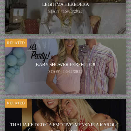
LEGÍTIMA HEREDERA
STAFF | 15/05/2025
RELATED
BABY SHOWER PERFECTO!!
STAFF | 14/05/2025
RELATED
THALIA LE DEDICA EMOTIVO MENSAJE A KAROL G.