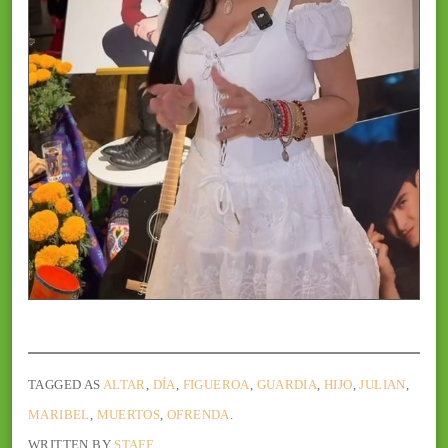
TAGGED AS
ALTAR
,
DÍA
,
FIGUEROA
,
GUARDIA
,
HIJO
,
JULIAN
,
MARIBEL
,
MUERTOS
,
OFRENDA
.
WRITTEN BY
STAFF