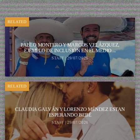
RELATED
PABLO MONTERO Y MARCOS VELÁZQUEZ,
EJEMPLO DE INCLUSIÓN EN EL MEDIO ...
STAFF | 29/07/2026
RELATED
CLAUDIA GALVÁN Y LORENZO MÉNDEZ ESTAN
ESPERANDO BEBÉ
STAFF | 29/07/2026