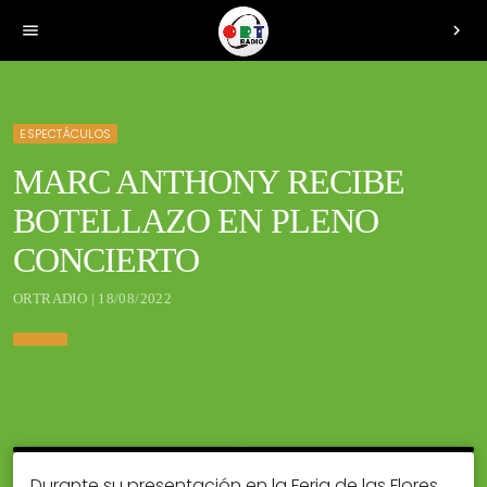
menu
chevron_right
ESPECTÁCULOS
MARC ANTHONY RECIBE
BOTELLAZO EN PLENO
CONCIERTO
ORTRADIO | 18/08/2022
Durante su presentación en la Feria de las Flores