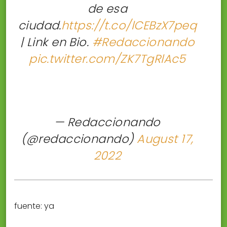
de esa
ciudad.
https://t.co/lCEBzX7peq
| Link en Bio.
#Redaccionando
pic.twitter.com/ZK7TgRlAc5
— Redaccionando
(@redaccionando)
August 17,
2022
fuente: ya