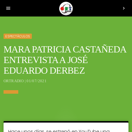
menu
chevron_right
ESPECTÁCULOS
MARA PATRICIA CASTAÑEDA
ENTREVISTA A JOSÉ
EDUARDO DERBEZ
ORTRADIO | 01/07/2021
Hace unos días, se estrenó en YouTube una