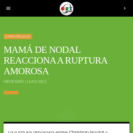
menu
chevron_right
ESPECTÁCULOS
MAMÁ DE NODAL
REACCIONA A RUPTURA
AMOROSA
ORTRADIO | 16/02/2022
La ruptura amorosa entre Christian Nodal y