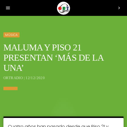
menu
chevron_right
MÚSICA
MALUMA Y PISO 21
PRESENTAN ‘MÁS DE LA
UNA’
ORTRADIO | 12/12/2020
Cuatro años han pasado desde que Piso 21 y