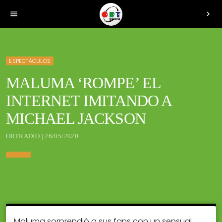
menu
chevron_right
ESPECTÁCULOS
MALUMA ‘ROMPE’ EL
INTERNET IMITANDO A
MICHAEL JACKSON
ORTRADIO | 26/05/2020
Maluma sorprendió a sus fans con un sensual