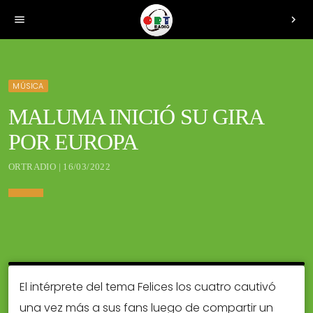
menu
chevron_right
MÚSICA
MALUMA INICIÓ SU GIRA
POR EUROPA
ORTRADIO | 16/03/2022
El intérprete del tema Felices los cuatro cautivó
una vez más a sus fans luego de compartir un