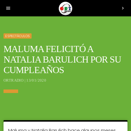
menu
chevron_right
ESPECTÁCULOS
MALUMA FELICITÓ A
NATALIA BARULICH POR SU
CUMPLEAÑOS
ORTRADIO | 13/01/2020
Maluma y Natalia Barulich hace algunos meses