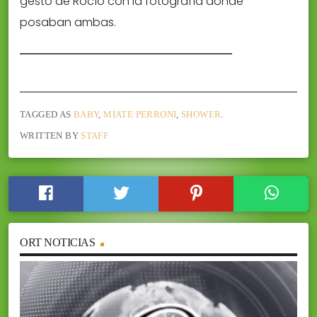
gesto de Rocío con la fotografía donde
posaban ambas.
TAGGED AS
BABY
,
MIATE PERRONI
,
SHOWER
.
WRITTEN BY
STAFF
ORT NOTICIAS