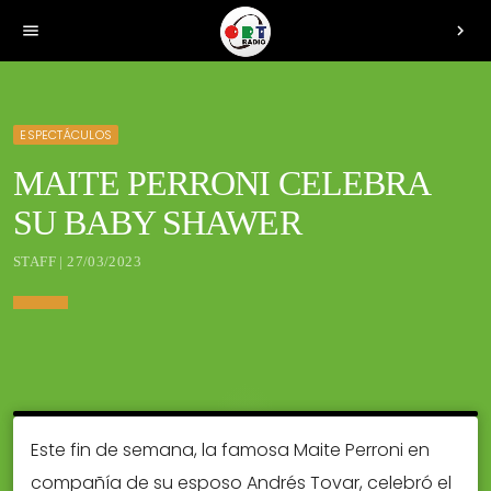
menu
chevron_right
ESPECTÁCULOS
MAITE PERRONI CELEBRA
SU BABY SHAWER
STAFF | 27/03/2023
Este fin de semana, la famosa Maite Perroni en
compañía de su esposo Andrés Tovar, celebró el