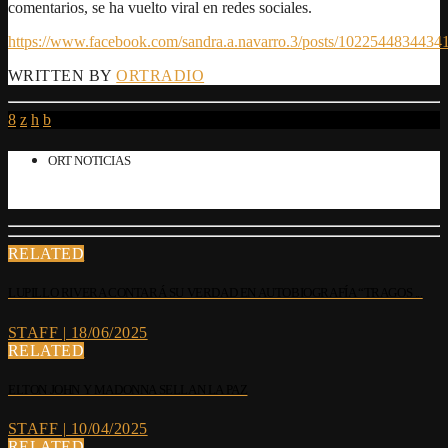
comentarios, se ha vuelto viral en redes sociales.
https://www.facebook.com/sandra.a.navarro.3/posts/1022544834434
WRITTEN BY
ORTRADIO
ORT NOTICIAS
RELATED
LUPILLO RIVERA CONTARÁ SU VERDAD EN AUTOBIOGRAFÍA “TRAGOS ...
STAFF | 18/06/2025
RELATED
ELTON JOHN Y MADONNA SELLAN LA PAZ
STAFF | 10/04/2025
RELATED