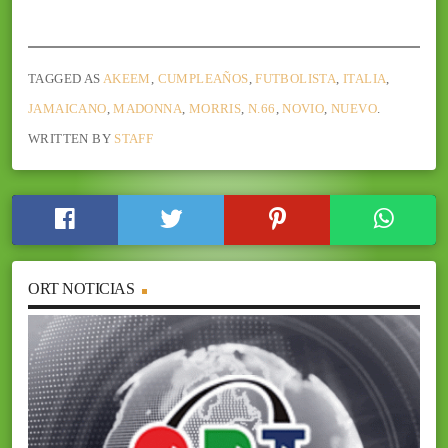
TAGGED AS
AKEEM
,
CUMPLEAÑOS
,
FUTBOLISTA
,
ITALIA
,
JAMAICANO
,
MADONNA
,
MORRIS
,
N.66
,
NOVIO
,
NUEVO
.
WRITTEN BY
STAFF
ORT NOTICIAS