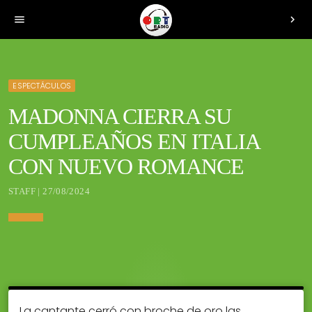
menu
chevron_right
ESPECTÁCULOS
MADONNA CIERRA SU
CUMPLEAÑOS EN ITALIA
CON NUEVO ROMANCE
STAFF | 27/08/2024
La cantante cerró con broche de oro las