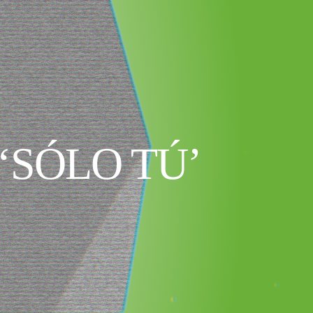
‘SÓLO TÚ’