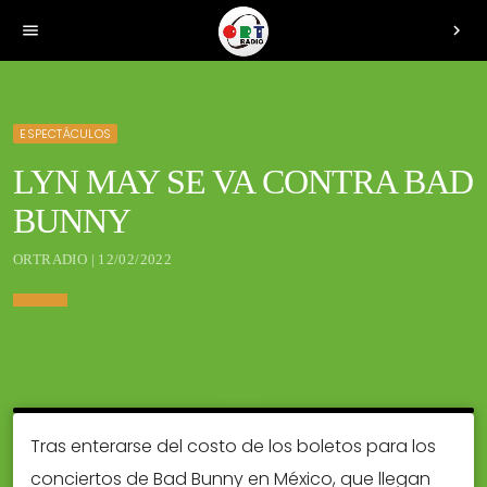
menu
chevron_right
ESPECTÁCULOS
LYN MAY SE VA CONTRA BAD
BUNNY
ORTRADIO | 12/02/2022
Tras enterarse del costo de los boletos para los
conciertos de Bad Bunny en México, que llegan