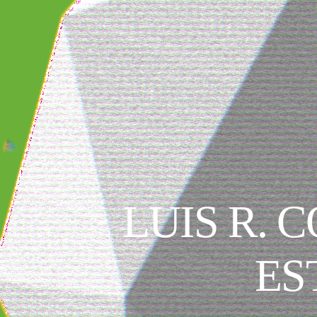
LUIS R. 
ES