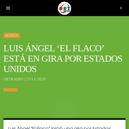
menu
chevron_right
MÚSICA
LUIS ÁNGEL ‘EL FLACO’
ESTÁ EN GIRA POR ESTADOS
UNIDOS
ORTRADIO | 25/11/2020
Luis Ángel “El Flaco” inició una gira por Estados