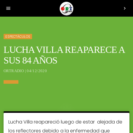
menu
chevron_right
ESPECTÁCULOS
LUCHA VILLA REAPARECE A
SUS 84 AÑOS
ORTRADIO | 04/12/2020
Lucha Villa reapareció luego de estar alejada de
los reflectores debido a la enfermedad que