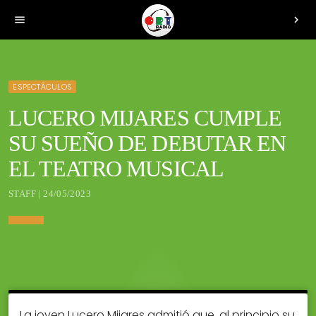
menu
chevron_right
ESPECTÁCULOS
LUCERO MIJARES CUMPLE
SU SUEÑO DE DEBUTAR EN
EL TEATRO MUSICAL
STAFF | 24/05/2023
La joven Lucero Mijares admitió que, al principio su