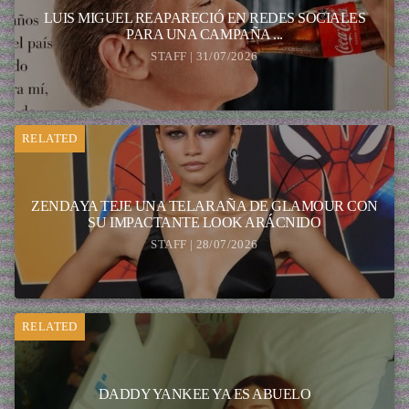
LUIS MIGUEL REAPARECIÓ EN REDES SOCIALES
PARA UNA CAMPAÑA ...
STAFF | 31/07/2026
RELATED
ZENDAYA TEJE UNA TELARAÑA DE GLAMOUR CON
SU IMPACTANTE LOOK ARÁCNIDO
STAFF | 28/07/2026
RELATED
DADDY YANKEE YA ES ABUELO