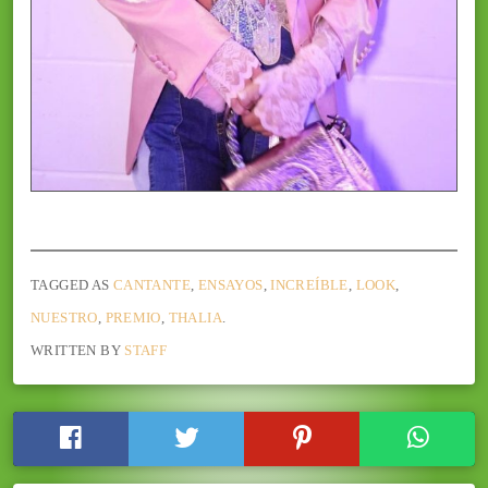
TAGGED AS
CANTANTE
,
ENSAYOS
,
INCREÍBLE
,
LOOK
,
NUESTRO
,
PREMIO
,
THALIA
.
WRITTEN BY
STAFF