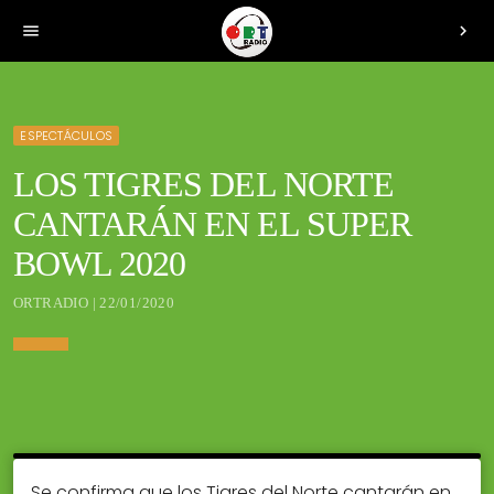
menu
chevron_right
ESPECTÁCULOS
LOS TIGRES DEL NORTE
CANTARÁN EN EL SUPER
BOWL 2020
ORTRADIO | 22/01/2020
Se confirma que los Tigres del Norte cantarán en