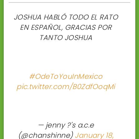
JOSHUA HABLÓ TODO EL RATO
EN ESPAÑOL, GRACIAS POR
TANTO JOSHUA
#OdeToYouInMexico
pic.twitter.com/B0ZdfOoqMi
— jenny ?'s a.c.e
(@chanshinne)
January 18,