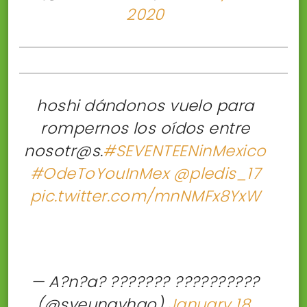
2020
hoshi dándonos vuelo para
rompernos los oídos entre
nosotr@s.
#SEVENTEENinMexico
#OdeToYouInMex
@pledis_17
pic.twitter.com/mnNMFx8YxW
— A?n?a? ??????? ??????????
(@sveungyhao)
January 18,