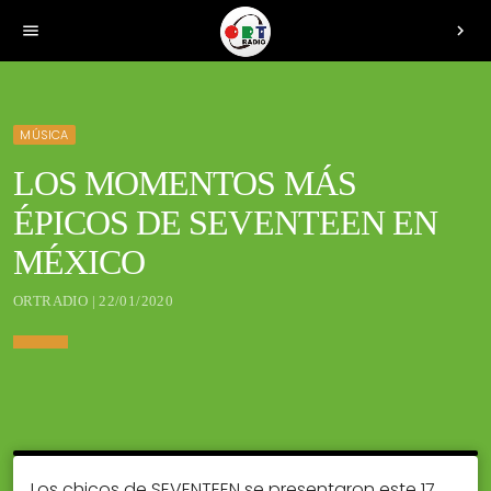
menu
chevron_right
MÚSICA
LOS MOMENTOS MÁS
ÉPICOS DE SEVENTEEN EN
MÉXICO
ORTRADIO | 22/01/2020
Los chicos de SEVENTEEN se presentaron este 17