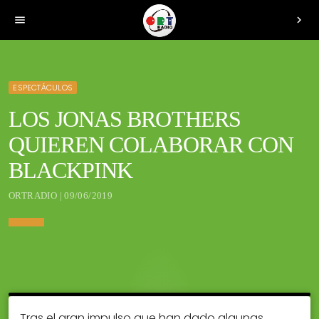
menu
chevron_right
ESPECTÁCULOS
LOS JONAS BROTHERS
QUIEREN COLABORAR CON
BLACKPINK
ORTRADIO | 09/06/2019
Tras el gran impulso que han dado algunas