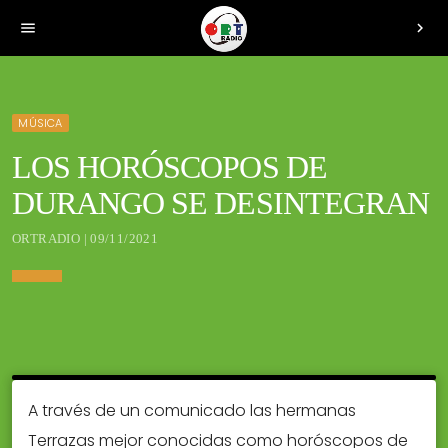
menu
chevron_right
MÚSICA
LOS HORÓSCOPOS DE
DURANGO SE DESINTEGRAN
ORTRADIO | 09/11/2021
A través de un comunicado las hermanas
Terrazas mejor conocidas como horóscopos de