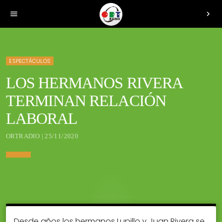
menu
chevron_right
ESPECTÁCULOS
LOS HERMANOS RIVERA
TERMINAN RELACIÓN
LABORAL
ORTRADIO | 25/11/2020
Desde años los hermanos Lupillo y Juan Rivera se