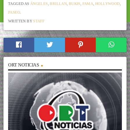
TAGGED AS
ÁNGELES
,
BRILLAN
,
BUKIS
,
FAMA
,
HOLLYWOOD
,
PASEO
.
WRITTEN BY
STAFF
ORT NOTICIAS