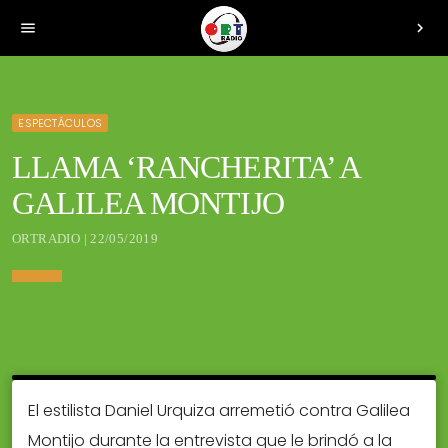
menu
chevron_right
ESPECTÁCULOS
LLAMA ‘RANCHERITA’ A
GALILEA MONTIJO
ORTRADIO | 22/05/2019
El estilista Daniel Urquiza arremetió contra Galilea
Montijo durante la entrevista que le brindó a la