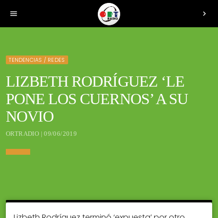
menu
chevron_right
TENDENCIAS / REDES
LIZBETH RODRÍGUEZ ‘LE
PONE LOS CUERNOS’ A SU
NOVIO
ORTRADIO | 09/06/2019
Lizbeth Rodríguez terminó ‘expuesta’ por otro